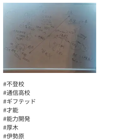
#不登校
#通信高校
#ギフテッド
#才能
#能力開発
#厚木
#伊勢原